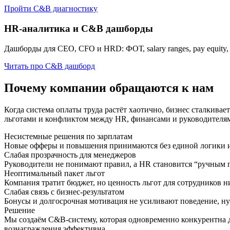
Пройти C&B диагностику
HR-аналитика и C&B дашборды
Дашборды для CEO, CFO и HRD: ФОТ, salary ranges, pay equity,
Читать про C&B дашборд
Почему компании обращаются к нам
Когда система оплаты труда растёт хаотично, бизнес сталкив
льготами и конфликтом между HR, финансами и руководителя
Несистемные решения по зарплатам
Новые офферы и повышения принимаются без единой логики и
Слабая прозрачность для менеджеров
Руководители не понимают правил, а HR становится “ручным 
Неоптимальный пакет льгот
Компания тратит бюджет, но ценность льгот для сотрудников 
Слабая связь с бизнес-результатом
Бонусы и долгосрочная мотивация не усиливают поведение, ну
Решение
Мы создаём C&B-систему, которая одновременно конкурентна 
вознаграждения эффективна.