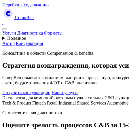
Перейти к содержанию
CompBen
Услуги
Диагностика
Форматы
Полезное
Автор
Консультация
Консалтинг в области Compensation & benefits
Стратегия
вознаграждения,
которая
ус
CompBen помогает компаниям выстроить прозрачную, конкурен
льгот, бюджетирования ФОТ и C&B аналитики.
Получить консультацию
Наши услуги
Экспертиза для компаний, которым нужна сильная C&B функц
Tech & Product
Fintech
Retail
Industrial
Shared Services
Automotive
Самостоятельная диагностика
Оцените зрелость процессов C&B за 15-