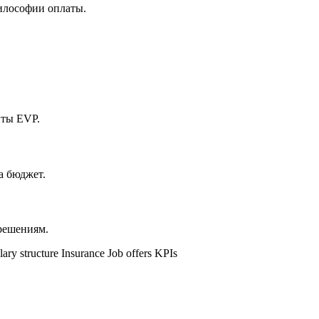
илософии оплаты.
нты EVP.
а бюджет.
 решениям.
lary structure
Insurance
Job offers
KPIs