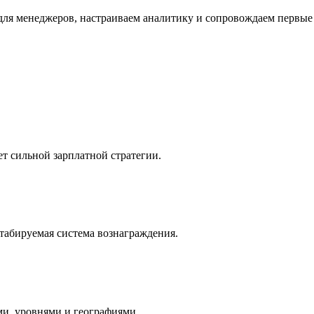
для менеджеров, настраиваем аналитику и сопровождаем первы
ет сильной зарплатной стратегии.
штабируемая система вознаграждения.
и, уровнями и географиями.