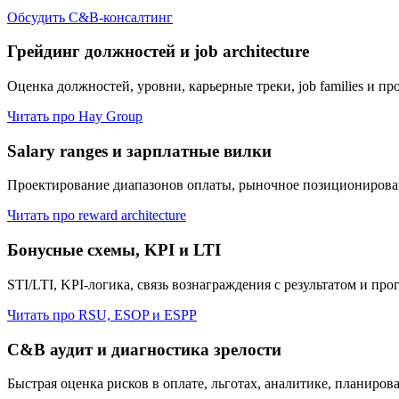
Обсудить C&B-консалтинг
Грейдинг должностей и job architecture
Оценка должностей, уровни, карьерные треки, job families и пр
Читать про Hay Group
Salary ranges и зарплатные вилки
Проектирование диапазонов оплаты, рыночное позиционирован
Читать про reward architecture
Бонусные схемы, KPI и LTI
STI/LTI, KPI-логика, связь вознаграждения с результатом и п
Читать про RSU, ESOP и ESPP
C&B аудит и диагностика зрелости
Быстрая оценка рисков в оплате, льготах, аналитике, планиро